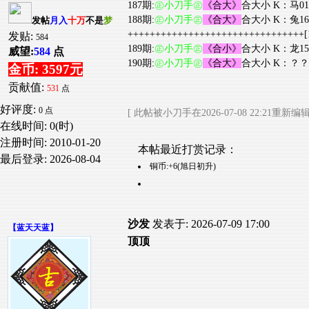
187期:
㊣小刀手㊣
《合大》
合大小 K：马0
188期:
㊣小刀手㊣
《合大》
合大小 K：兔1
发帖
月入
十万
不是
梦
++++++++++++++++++++++++++++++++[1
发贴:
584
189期:
㊣小刀手㊣
《合小》
合大小 K：龙1
威望:
584
点
190期:
㊣小刀手㊣
《合大》
合大小 K：？
金币: 3597元
贡献值:
531
点
好评度:
0 点
[ 此帖被小刀手在2026-07-08 22:21重新编辑
在线时间: 0(时)
注册时间:
2010-01-20
本帖最近打赏记录：
最后登录:
2026-08-04
铜币:+6(旭日初升)
沙发
发表于: 2026-07-09 17:00
【
蓝天天蓝
】
顶顶