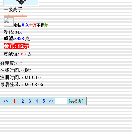
一级高手
发帖
月入
十万
不是
梦
发贴:
3458
威望:
3458
点
金币: 82元
贡献值:
3458
点
好评度:
0 点
在线时间: 0(时)
注册时间:
2021-03-01
最后登录:
2026-08-06
<<
1
2
3
4
5
>>
[共
6
页]