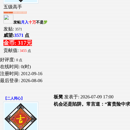
五级高手
发帖
月入
十万
不是
梦
发贴:
3571
威望:
3571
点
金币: 317元
贡献值:
3455
点
好评度:
0 点
在线时间: 0(时)
注册时间:
2012-09-16
最后登录:
2026-08-06
板凳
发表于: 2026-07-09 17:00
【
二人同心
】
机会还是陷阱。常言道：“富贵险中求