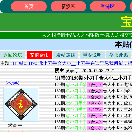
首页
新澳区
香港区
人之相惜惜于品,人之相敬敬于德,人之相交交
本贴
返回论坛
充值金币
发帖赚钱
重要说明
举报此贴
主题 :
[11错03]190期:小刀手合大小▂小刀手在这里尽我所
楼主
发表于: 2026-07-08 22:21
[11错03]190期:小刀手合大小
【
小刀手
】
179期:
㊣小刀手㊣
《合小》
合大小 K：龙1
180期:
㊣小刀手㊣
《合大》
合大小 K：狗2
181期:
㊣小刀手㊣
《合大》
合大小 K：鼠1
182期:
㊣小刀手㊣
《合小》
合大小 K：虎4
183期:
㊣小刀手㊣
《合大》
合大小 K：羊2
184期:
㊣小刀手㊣
《合小》
合大小 K：马0
185期:
㊣小刀手㊣
《合大》
合大小 K：羊3
一级高手
186期:
㊣小刀手㊣
《合小》
合大小 K：猴2