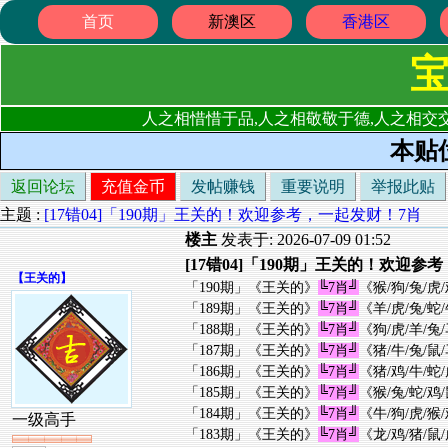
首页
新澳区
香港区
人之相惜惜于品,人之相敬敬于德,人之相交交
本贴
返回论坛
充值金币
发帖赚钱
重要说明
举报此贴
主题 :
[17错04]「190期」王关的！欢迎参考，一起发财！7肖
楼主
发表于: 2026-07-09 01:52
[17错04]「190期」王关的！欢迎参
【
王关的
】
「190期」《王关的》
╚7肖╝
《猴/狗/兔/虎/
「189期」《王关的》
╚7肖╝
《羊/虎/兔/蛇
「188期」《王关的》
╚7肖╝
《狗/虎/羊/兔/
「187期」《王关的》
╚7肖╝
《猪/牛/兔/鼠
「186期」《王关的》
╚7肖╝
《猪/鸡/牛/蛇
「185期」《王关的》
╚7肖╝
《猴/兔/蛇/鸡
「184期」《王关的》
╚7肖╝
《牛/狗/虎/猴/
一级高手
「183期」《王关的》
╚7肖╝
《龙/鸡/猪/鼠