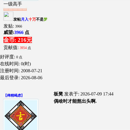
一级高手
发帖
月入
十万
不是
梦
发贴:
3966
威望:
3966
点
金币: 216元
贡献值:
3954
点
好评度:
0 点
在线时间: 0(时)
注册时间:
2008-07-21
最后登录:
2026-08-06
板凳
发表于: 2026-07-09 17:44
【
殚精竭虑
】
偶啥时才能熬出头啊.